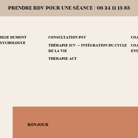
PRENDRE RDV POUR UNE SÉANCE / 06 24 11 13 83
MILIE DUMONT
CONSULTATION PSY
CO
 PSYCHOLOGUE
THÉRAPIE ICV — INTÉGRATION DU CYCLE
COA
DE LA VIE
EN
THERAPIE ACT
BONJOUR