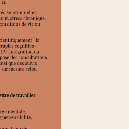
 11.
ltés émotionnelles,
-out, stress chronique,
ransitions de vie ou
cientifiquement : la
érapies cognitivo-
ICV (Intégration du
opose des consultations
insi que des suivis
s sur mesure selon
re de travailler
arge mentale,
hypersensibilité,