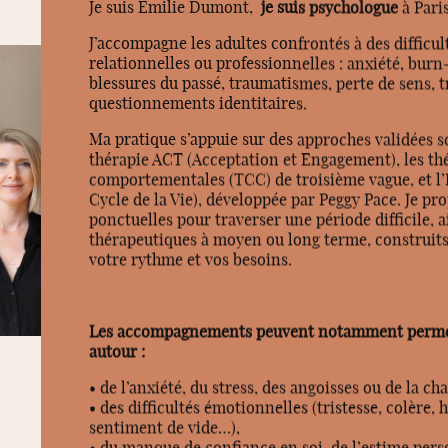
Je suis Emilie Dumont,
je suis psychologue
à Paris
J’accompagne les adultes confrontés à des difficu
relationnelles ou professionnelles : anxiété, burn
blessures du passé, traumatismes, perte de sens, t
questionnements identitaires.
Ma pratique s’appuie sur des approches validées s
thérapie ACT (Acceptation et Engagement), les th
comportementales (TCC) de troisième vague, et l’
Cycle de la Vie), développée par Peggy Pace. Je pr
ponctuelles pour traverser une période difficile, a
thérapeutiques à moyen ou long terme, construit
votre rythme et vos besoins.
Les accompagnements peuvent notamment permett
autour :
• de l’anxiété, du stress, des angoisses ou de la ch
• des difficultés émotionnelles (tristesse, colère, 
sentiment de vide…),